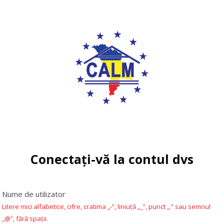
Conectați-vă la contul dvs
Treci peste crearea unui cont nou
Nume de utilizator
Litere mici alfabetice, cifre, cratima „-”, liniuță „_”, punct „.” sau semnul
„@”, fără spații.