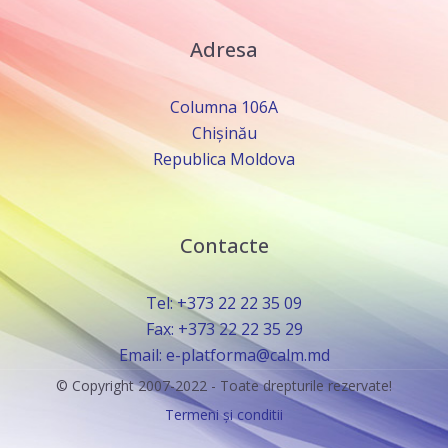
Adresa
Columna 106A
Chișinău
Republica Moldova
Contacte
Tel: +373 22 22 35 09
Fax: +373 22 22 35 29
Email: e-platforma@calm.md
© Copyright 2007-2022 - Toate drepturile rezervate!
Termeni și conditii