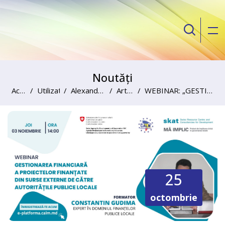
Noutăți
Acasă
Utilizatori
Alexandru Palii
Articole
WEBINAR: „GESTIONAREA FINANCIARĂ A PROIECTELOR FINANȚATE DIN SURSE EXTERNE DE CĂTRE AUTORITĂȚILE PUBLICE LOCALE
Sari la conţinutul principal
25
octombrie