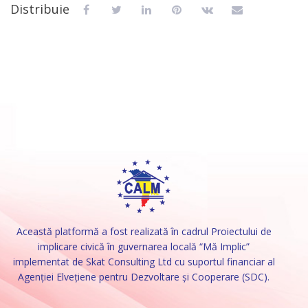
Distribuie
Această platformă a fost realizată în cadrul Proiectului de
implicare civică în guvernarea locală “Mă Implic”
implementat de Skat Consulting Ltd cu suportul financiar al
Agenției Elvețiene pentru Dezvoltare și Cooperare (SDC).