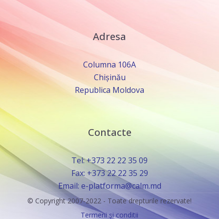
Adresa
Columna 106A
Chișinău
Republica Moldova
Contacte
Tel: +373 22 22 35 09
Fax: +373 22 22 35 29
Email: e-platforma@calm.md
© Copyright 2007-2022 - Toate drepturile rezervate!
Termeni și conditii