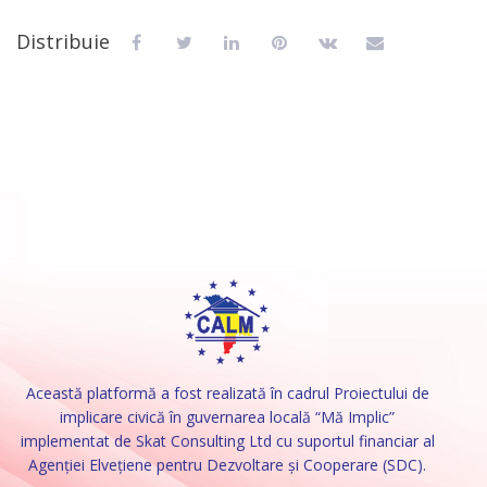
Distribuie
Această platformă a fost realizată în cadrul Proiectului de
implicare civică în guvernarea locală “Mă Implic”
implementat de Skat Consulting Ltd cu suportul financiar al
Agenției Elvețiene pentru Dezvoltare și Cooperare (SDC).