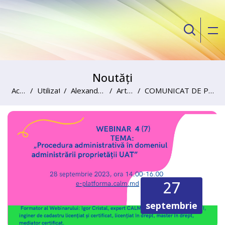
Noutăți
Acasă
Utilizatori
Alexandru Palii
Articole
COMUNICAT DE PRESA CU PRIVIRE LA ORGANIZAREA WEBINARULUI CU TEMA „PROCESUL ADMINISTRATIV ÎN DOMENIUL ADMINISTRĂRII PROPRIETĂȚII UAT”
Sari la conţinutul principal
27
septembrie